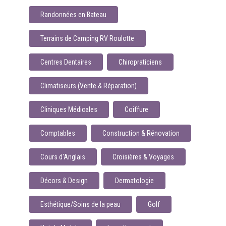
Randonnées en Bateau
Terrains de Camping RV Roulotte
Centres Dentaires
Chiropraticiens
Climatiseurs (Vente & Réparation)
Cliniques Médicales
Coiffure
Comptables
Construction & Rénovation
Cours d'Anglais
Croisières & Voyages
Décors & Design
Dermatologie
Esthétique/Soins de la peau
Golf