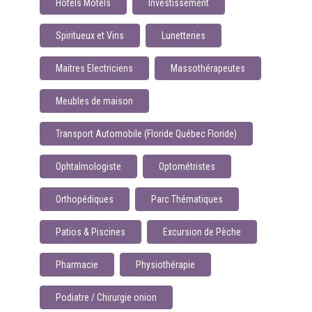
Hotels Motels
Investissement
Spiritueux et Vins
Lunetteries
Maitres Electriciens
Massothérapeutes
Meubles de maison
Transport Automobile (Floride Québec Floride)
Ophtalmologiste
Optométristes
Orthopédiques
Parc Thématiques
Patios & Piscines
Excursion de Pèche
Pharmacie
Physiothérapie
Podiatre / Chirurgie onion