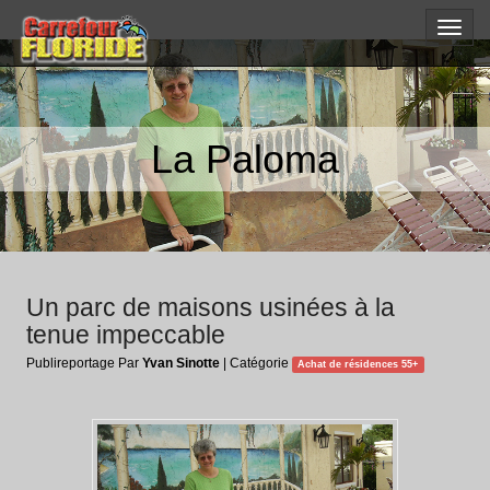
Toggle
naviga
La Paloma
Un parc de maisons usinées à la
tenue impeccable
Publireportage Par
Yvan Sinotte
| Catégorie
Achat de résidences 55+