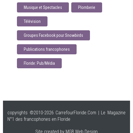
Musique et Spectacles
Plomberie
Télévision
Groupes Facebook pour Snowbirds
Publications francophones
Floride: Pub/Média
copyrights ©2010-2026 CarrefourFloride.Com | Le Magazine
N°1 des francophones en Floride
Site created by MGB Web Design