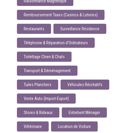
Raisonnance Magnétique
Remboursement Taxes (Casinos & Loteries)
Restaurants
Surveillance Résidence
Téléphonie & Réparation d'Ordinateurs
Toilettage Chien & Chats
Transport & Déménagement
Tuiles Planchers
Véhicules Récréatifs
Vente Auto (Import-Export)
Stores & Rideaux
Entretient Ménager
Vétérinaire
Location de Voiture