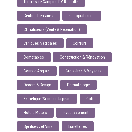
Terrains de Camping RV Roulotte
Centres Dentaires
Chiropraticiens
Climatiseurs (Vente & Réparation)
Cliniques Médicales
Coiffure
Comptables
Construction & Rénovation
Cours d'Anglais
Croisières & Voyages
Décors & Design
Dermatologie
Esthétique/Soins de la peau
Golf
Hotels Motels
Investissement
Spiritueux et Vins
Lunetteries