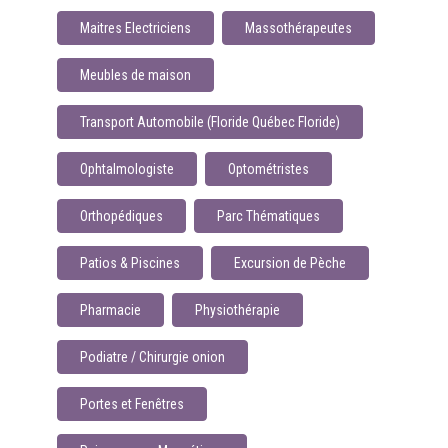
Maitres Electriciens
Massothérapeutes
Meubles de maison
Transport Automobile (Floride Québec Floride)
Ophtalmologiste
Optométristes
Orthopédiques
Parc Thématiques
Patios & Piscines
Excursion de Pèche
Pharmacie
Physiothérapie
Podiatre / Chirurgie onion
Portes et Fenêtres